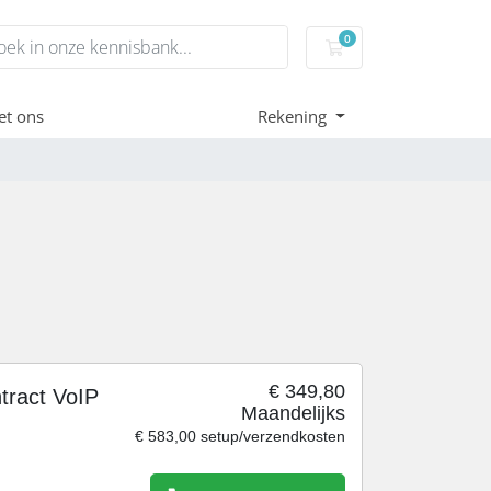
0
Winkelwagen
et ons
Rekening
€ 349,80
tract VoIP
Maandelijks
€ 583,00 setup/verzendkosten